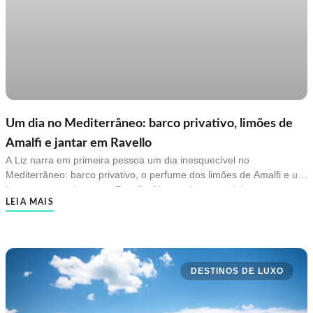
Um dia no Mediterrâneo: barco privativo, limões de
Amalfi e jantar em Ravello
A Liz narra em primeira pessoa um dia inesquecível no
Mediterrâneo: barco privativo, o perfume dos limões de Amalfi e um
jantar ao entardecer em Ravello. Um roteiro sensorial para quem
LEIA MAIS
quer viver a Costa Amalfitana de verdade.
DESTINOS DE LUXO