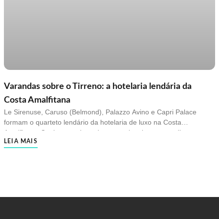
Varandas sobre o Tirreno: a hotelaria lendária da
Costa Amalfitana
Le Sirenuse, Caruso (Belmond), Palazzo Avino e Capri Palace
formam o quarteto lendário da hotelaria de luxo na Costa
Amalfitana. Conheça cada endereço e planeje sua estadia com
LEIA MAIS
curadoria especializada.