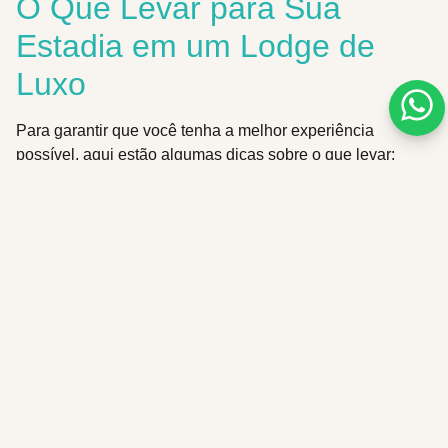
O Que Levar para Sua
Estadia em um Lodge de
Luxo
Para garantir que você tenha a melhor experiência
possível, aqui estão algumas dicas sobre o que levar:
Roupas adequadas para o clima: camadas são
essenciais, especialmente em áreas montanhosas.
Calçados confortáveis: para trilhas e atividades ao ar
livre.
Equipamentos fotográficos: para capturar a beleza
natural ao seu redor.
Produtos de higiene pessoal: embora muitos lodges
ofereçam itens básicos, é sempre bom ter os seus
preferidos.
Dicas para Aproveitar ao