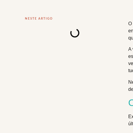
NESTE ARTIGO
O 
en
qu
A 
es
ve
tu
Ne
de
O
Ex
úl