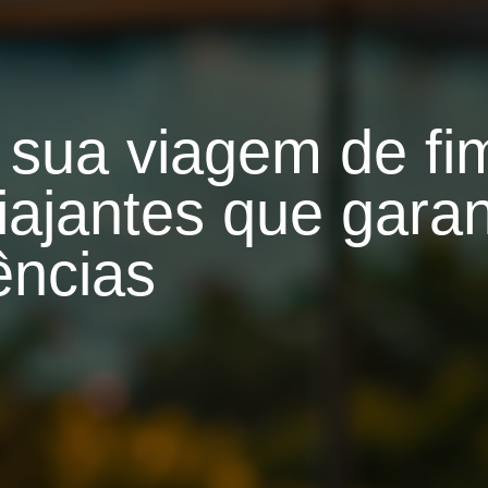
r sua viagem de f
iajantes que gara
ências