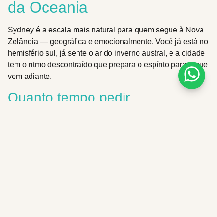
da Oceania
Sydney é a escala mais natural para quem segue à Nova
Zelândia — geográfica e emocionalmente. Você já está no
hemisfério sul, já sente o ar do inverno austral, e a cidade
tem o ritmo descontraído que prepara o espírito para o que
vem adiante.
Quanto tempo pedir
Dois a três dias.
Um par de dias para a cidade e, se
sobrar tempo, uma escapada a uma praia ou vinícola
próxima.
O que não perder
Comece pela orla:
Bondi Beach
e a caminhada costeira
até Coogee mostram por que Sydney é uma cidade que
vive virada para o mar. Explore
The Rocks
, o bairro