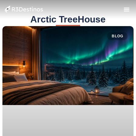
Arctic TreeHouse
BLOG