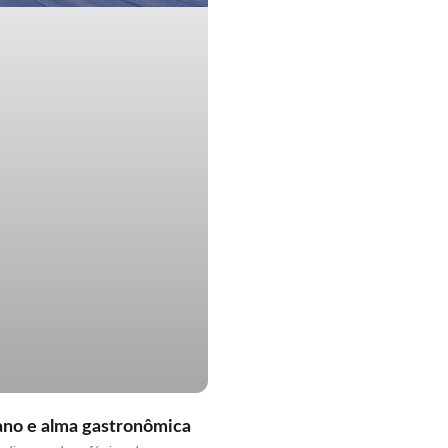
ano e alma gastronômica