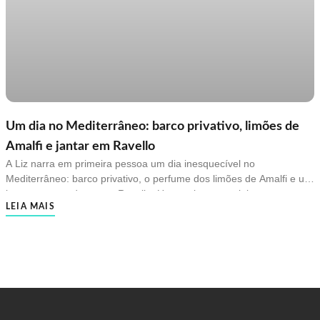
Um dia no Mediterrâneo: barco privativo, limões de
Amalfi e jantar em Ravello
A Liz narra em primeira pessoa um dia inesquecível no
Mediterrâneo: barco privativo, o perfume dos limões de Amalfi e um
jantar ao entardecer em Ravello. Um roteiro sensorial para quem
LEIA MAIS
quer viver a Costa Amalfitana de verdade.